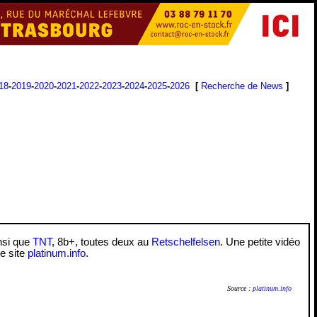
18
-
2019
-
2020
-
2021
-
2022
-
2023
-
2024
-
2025
-
2026
[
Recherche de News
]
insi que
TNT
, 8b+, toutes deux au
Retschelfelsen
. Une petite vidéo
le site
platinum.info
.
Source :
platinum.info