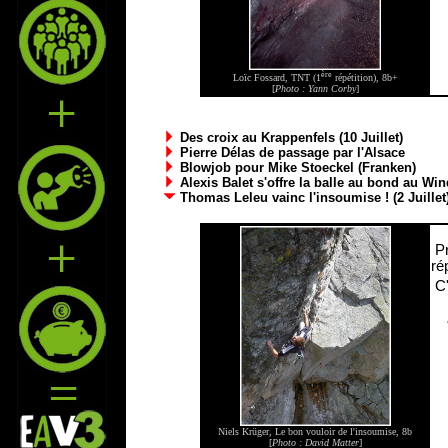
ère
Loïc Fossard, TNT (1
répétition), 8b+
[
Photo : Yann Corby
]
Des croix au Krappenfels (10 Juillet)
Pierre Délas de passage par l'Alsace
Blowjob pour Mike Stoeckel (Franken)
Alexis Balet s'offre la balle au bond au Winds
Thomas Leleu vainc l'insoumise ! (2 Juillet
Pr
ré
C'
Niels Krüger, Le bon vouloir de l'insoumise, 8b
[
Photo : David Matter
]