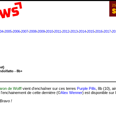
04
-
2005
-
2006
-
2007
-
2008
-
2009
-
2010
-
2011
-
2012
-
2013
-
2014
-
2015
-
2016
-
2017
-
20
et)
dolfatto - 8b+
aron de Wolff
vient d'enchaîner sur ces terres
Purple Pills
, 8b (10), a
 l'enchainement de cette dernière (©
Alex Wenner
) est disponible sur 
Bravo !