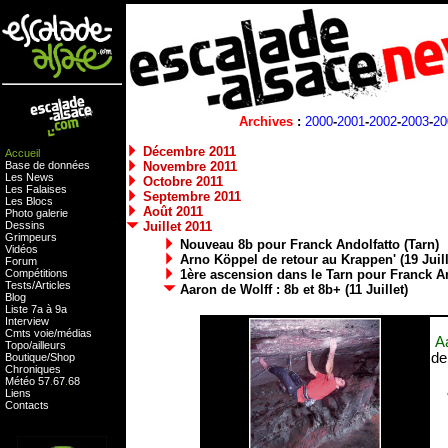
Archives
:
2000
-
2001
-
2002
-
2003
-
20
Décembre 2011
Accueil
Base de données
Novembre 2011
Les News
Octobre 2011
Les Falaises
Septembre 2011
Les Blocs
Août 2011
Photo galerie
Dessins
Juillet 2011
Grimpeurs
Nouveau 8b pour Franck Andolfatto (Tarn)
Vidéos
Arno Köppel de retour au Krappen' (19 Juill
Forum
Compétitions
1ère ascension dans le Tarn pour Franck An
Tests
/
Articles
Aaron de Wolff : 8b et 8b+ (11 Juillet)
Blog
Liste 7a à 9a
Interview
Cmts
voie
/
médias
A
Topo/ailleurs
de
Boutique
/
Shop
Chroniques
Météo
57
.
67
.
68
Liens
Contacts