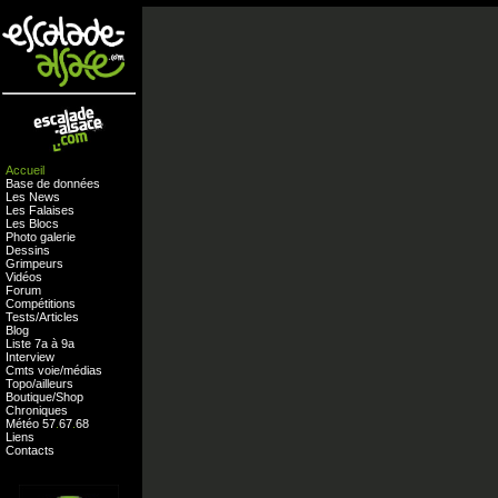
Accueil
Base de données
Les News
Les Falaises
Les Blocs
Photo galerie
Dessins
Grimpeurs
Vidéos
Forum
Compétitions
Tests
/
Articles
Blog
Liste 7a à 9a
Interview
Cmts
voie
/
médias
Topo/ailleurs
Boutique
/
Shop
Chroniques
Météo
57
.
67
.
68
Liens
Contacts