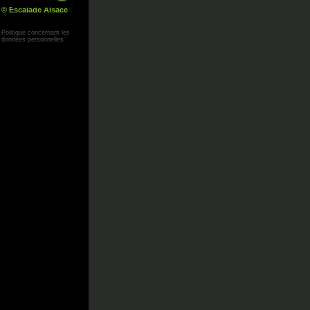
© Escalade Alsace
Yann Corby
Politique concernant les
données personnelles