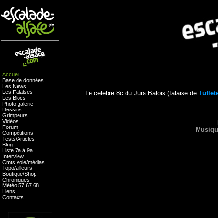
Accueil
Base de données
Les News
Les Falaises
Le célèbre 8c du Jura Bâlois (falaise de
Tüflet
Les Blocs
Photo galerie
Dessins
Grimpeurs
Vidéos
Forum
Musiqu
Compétitions
Tests
/
Articles
Blog
Liste 7a à 9a
Interview
Cmts
voie
/
médias
Topo/ailleurs
Boutique
/
Shop
Chroniques
Météo
57
.
67
.
68
Liens
Contacts