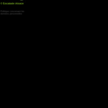
© Escalade Alsace
Yann Corby
Politique concernant les
données personnelles