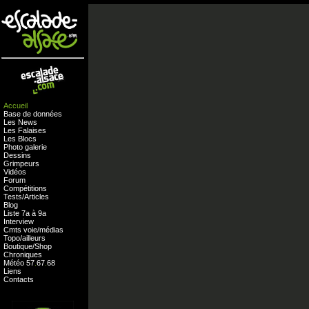
Accueil
Base de données
Les News
Les Falaises
Les Blocs
Photo galerie
Dessins
Grimpeurs
Vidéos
Forum
Compétitions
Tests
/
Articles
Blog
Liste 7a à 9a
Interview
Cmts
voie
/
médias
Topo/ailleurs
Boutique
/
Shop
Chroniques
Météo
57
.
67
.
68
Liens
Contacts