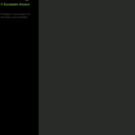
© Escalade Alsace
Yann Corby
Politique concernant les
données personnelles