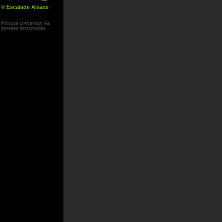
© Escalade Alsace
Yann Corby
Politique concernant les
données personnelles