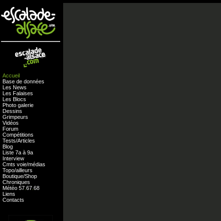
Accueil
Base de données
Les News
Les Falaises
Les Blocs
Photo galerie
Dessins
Grimpeurs
Vidéos
Forum
Compétitions
Tests
/
Articles
Blog
Liste 7a à 9a
Interview
Cmts
voie
/
médias
Topo/ailleurs
Boutique
/
Shop
Chroniques
Météo
57
.
67
.
68
Liens
Contacts