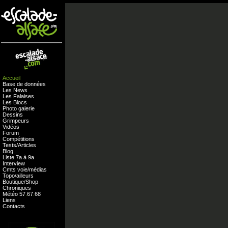
Accueil
Base de données
Les News
Les Falaises
Les Blocs
Photo galerie
Dessins
Grimpeurs
Vidéos
Forum
Compétitions
Tests
/
Articles
Blog
Liste 7a à 9a
Interview
Cmts
voie
/
médias
Topo/ailleurs
Boutique
/
Shop
Chroniques
Météo
57
.
67
.
68
Liens
Contacts