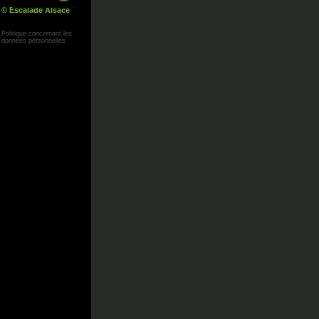
© Escalade Alsace
Yann Corby
Politique concernant les
données personnelles