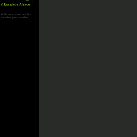
© Escalade Alsace
Yann Corby
Politique concernant les
données personnelles