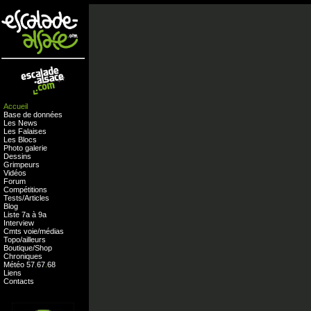
Accueil
Base de données
Les News
Les Falaises
Les Blocs
Photo galerie
Dessins
Grimpeurs
Vidéos
Forum
Compétitions
Tests
/
Articles
Blog
Liste 7a à 9a
Interview
Cmts
voie
/
médias
Topo/ailleurs
Boutique
/
Shop
Chroniques
Météo
57
.
67
.
68
Liens
Contacts