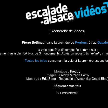
[
Recherche de vidéos
]
Pierre Bollinger
dans la première de
Pyrrhus
, 9a au
Gauxb
La voie peut-être décomposée comme suit :
ment suivi d'un 8A bloc de 3 mouvements. Après un repos très "
relatif
", il 
Toutes les infos
concernant la voie et la première ascensio
Montage :
Freddy
Images :
Freddy & Yann Corby
Musique :
Eric Serra - Rescue in a Wreck (Le Grand Bleu
Séquence vue
fois
(3 commentaires)