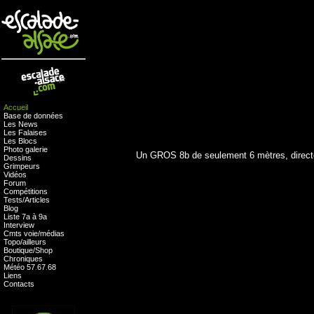
Accueil
Base de données
Les News
Les Falaises
Les Blocs
Photo galerie
Un GROS 8b de seulement 6 mètres, directe
Dessins
Grimpeurs
Vidéos
Forum
Compétitions
Tests
/
Articles
Blog
Liste 7a à 9a
Interview
Cmts
voie
/
médias
Topo/ailleurs
Boutique
/
Shop
Chroniques
Météo
57
.
67
.
68
Liens
Contacts