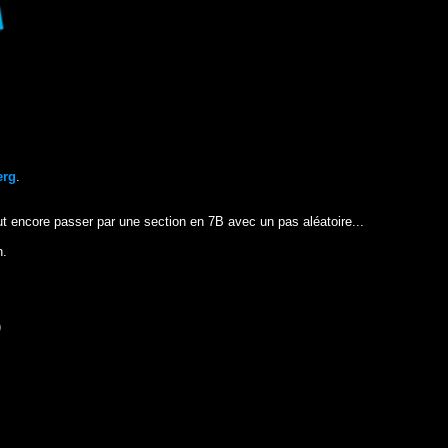
erg
.
faut encore passer par une section en 7B avec un pas aléatoire...
n.
)