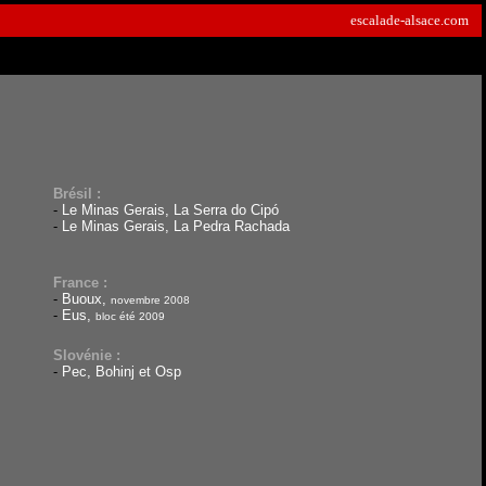
escalade-alsace.com
Brésil :
-
Le Minas Gerais, La Serra do Cipó
-
Le Minas Gerais, La Pedra Rachada
France :
-
Buoux,
novembre 2008
-
Eus,
bloc été 2009
Slovénie :
-
Pec, Bohinj et Osp