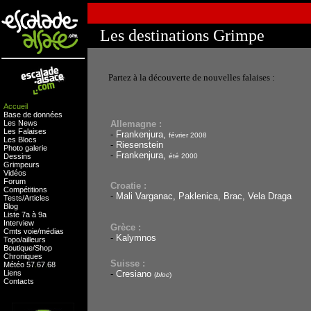
Les destinations Grimpe
Partez à la découverte de nouvelles falaises :
Accueil
Base de données
Les News
Allemagne :
Les Falaises
-
Frankenjura,
février 2008
Les Blocs
-
Riesenstein
Photo galerie
-
Frankenjura,
Dessins
été 2000
Grimpeurs
Vidéos
Forum
Croatie :
Compétitions
-
Mali Varganac, Paklenica, Brac, Vela Draga
Tests
/
Articles
Blog
Liste 7a à 9a
Interview
Grèce :
Cmts
voie
/
médias
-
Kalymnos
Topo/ailleurs
Boutique
/
Shop
Chroniques
Suisse :
Météo
57
.
67
.
68
Liens
-
Cresiano
(
bloc
)
Contacts