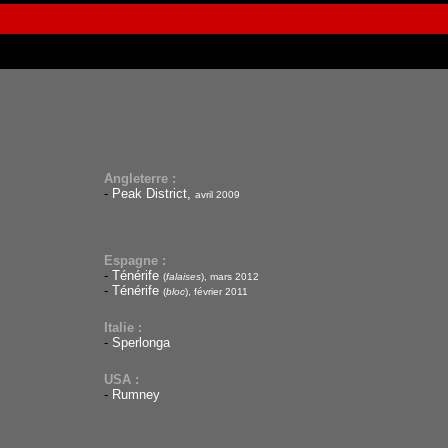
Angleterre :
-
Peak District,
avril 2009
Espagne :
-
Ténérife
(
falaises
), mars 2012
-
Ténérife
(
bloc
), février 2011
Italie :
-
Sperlonga
USA :
-
Rumney