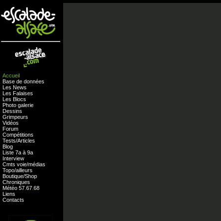
Accueil
Base de données
Les News
Les Falaises
Les Blocs
Photo galerie
Dessins
Grimpeurs
Vidéos
Forum
Compétitions
Tests
/
Articles
Blog
Liste 7a à 9a
Interview
Cmts
voie
/
médias
Topo/ailleurs
Boutique
/
Shop
Chroniques
Météo
57
.
67
.
68
Liens
Contacts