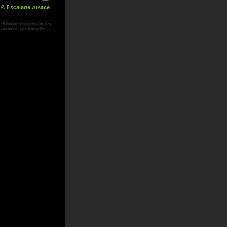
© Escalade Alsace
Yann Corby
Politique concernant les
données personnelles