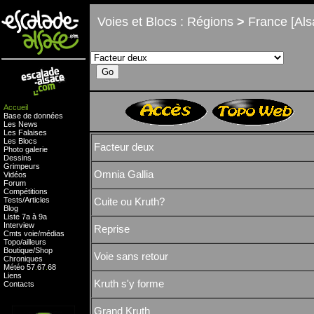
Voies et Blocs : Régions
>
France [Als
Accueil
Base de données
Les News
Les Falaises
Les Blocs
Facteur deux
Photo galerie
Dessins
Grimpeurs
Omnia Gallia
Vidéos
Forum
Compétitions
Tests
/
Articles
Cuite ou Kruth?
Blog
Liste 7a à 9a
Interview
Reprise
Cmts
voie
/
médias
Topo/ailleurs
Boutique
/
Shop
Voie sans retour
Chroniques
Météo
57
.
67
.
68
Liens
Kruth s'y forme
Contacts
Grand Kruth