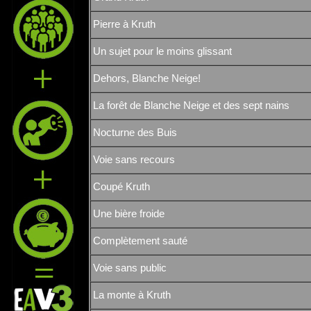
Pierre à Kruth
Un sujet pour le moins glissant
Dehors, Blanche Neige!
La forêt de Blanche Neige et des sept nains
Nocturne des Buis
Voie sans recours
Coupé Kruth
Une bière froide
Complètement sauté
Voie sans public
La monte à Kruth