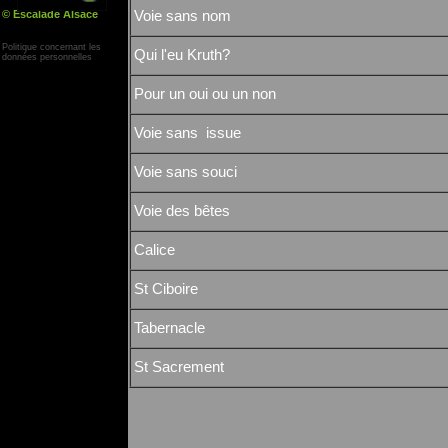
© Escalade Alsace
Voie sans nom
Yann Corby
Politique concernant les
Qui l'eu Kruth?
données personnelles
Pour un oui ou un non
Voie sans issue
Voie sans souci
Voie des bêtes
Calice
St Ciboire
Tabernacle
St Sacrement