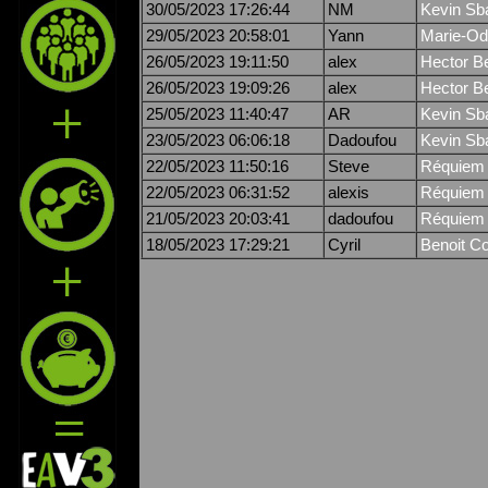
30/05/2023 17:26:44
NM
Kevin Sba
29/05/2023 20:58:01
Yann
Marie-Odi
26/05/2023 19:11:50
alex
Hector Be
26/05/2023 19:09:26
alex
Hector Be
25/05/2023 11:40:47
AR
Kevin Sba
23/05/2023 06:06:18
Dadoufou
Kevin Sba
22/05/2023 11:50:16
Steve
Réquiem 
22/05/2023 06:31:52
alexis
Réquiem 
21/05/2023 20:03:41
dadoufou
Réquiem 
18/05/2023 17:29:21
Cyril
Benoit Co