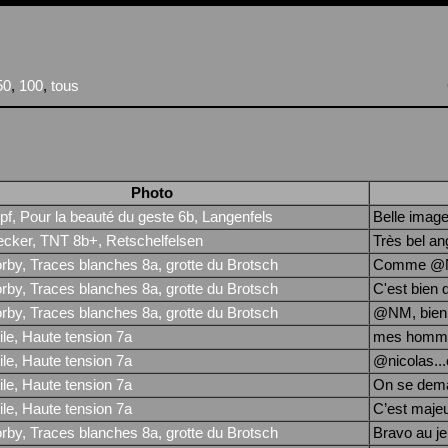
50
,
100
,
tous
Photo
f, Pour la beauté du geste 6b, Langenfels
Belle image
ecker, TNT 8b+, Retschelfelsen
Très bel an
rby, Traces blanches 8a, grotte du Brotsch
Comme @NM j
rby, Traces blanches 8a, grotte du Brotsch
C'est bien q
rby, Traces blanches 8a, grotte du Brotsch
@NM, bien su
le, Haute tension 7a
mes hommag
le, Haute tension 7a
@nicolas...
le, Haute tension 7a
On se deman
le, Haute tension 7a
C’est majeu
rby, Traces blanches 8a, grotte du Brotsch
Bravo au je