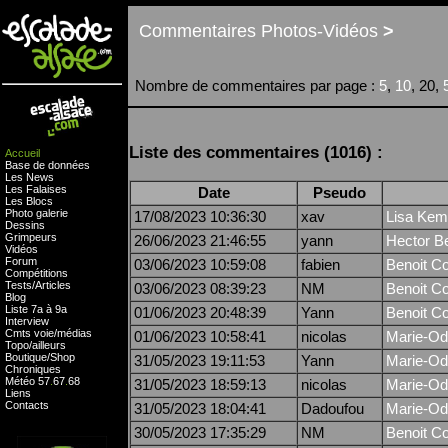
Commentaires Photos-Vidéos
>
Nombre de commentaires par page :
5
,
10
, 20,
Liste des commentaires (1016) :
Accueil
Base de données
Les News
Les Falaises
Date
Pseudo
Les Blocs
Photo galerie
17/08/2023 10:36:30
xav
Lisa Kemp
Dessins
Grimpeurs
26/06/2023 21:46:55
yann
Hector B
Vidéos
Forum
03/06/2023 10:59:08
fabien
Benoit Co
Compétitions
Tests
/
Articles
03/06/2023 08:39:23
NM
Benoit Co
Blog
Liste 7a à 9a
01/06/2023 20:48:39
Yann
Benoit Co
Interview
Cmts
voie
/
médias
01/06/2023 10:58:41
nicolas
Marie-Odi
Topo/ailleurs
Boutique
/
Shop
31/05/2023 19:11:53
Yann
Marie-Odi
Chroniques
Météo
57
.
67
.
68
31/05/2023 18:59:13
nicolas
Marie-Odi
Liens
Contacts
31/05/2023 18:04:41
Dadoufou
Marie-Odi
30/05/2023 17:35:29
NM
Benoit Co