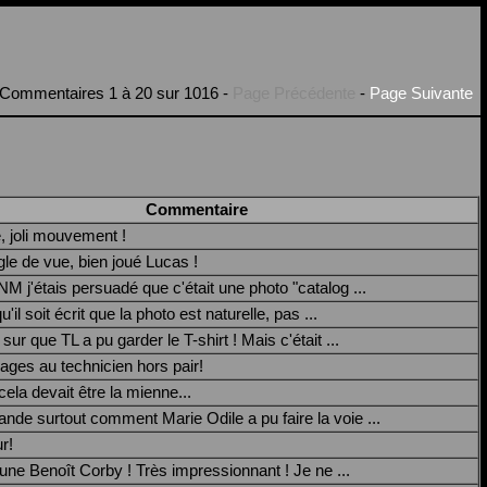
Commentaires 1 à 20 sur 1016 -
Page Précédente
-
Page Suivante
Commentaire
, joli mouvement !
gle de vue, bien joué Lucas !
'étais persuadé que c'était une photo "catalog ...
u'il soit écrit que la photo est naturelle, pas ...
r que TL a pu garder le T-shirt ! Mais c'était ...
es au technicien hors pair!
cela devait être la mienne...
de surtout comment Marie Odile a pu faire la voie ...
r!
une Benoît Corby ! Très impressionnant ! Je ne ...