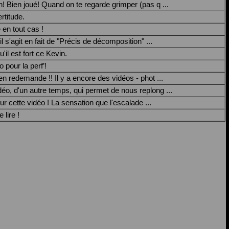
! Bien joué! Quand on te regarde grimper (pas q ...
rtitude.
 en tout cas !
il s'agit en fait de "Précis de décomposition" ...
'il est fort ce Kevin.
 pour la perf’!
 en redemande !! Il y a encore des vidéos - phot ...
éo, d'un autre temps, qui permet de nous replong ...
r cette vidéo ! La sensation que l'escalade ...
 lire !