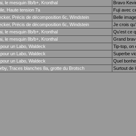
i, le mesquin 8b/b+, Kronthal
Bravo Kevin
le, Haute tension 7a
Fuji avec ce
cker, Précis de décomposition 6c, Windstein
Belle image
cker, Précis de décomposition 6c, Windstein
Je crois qu'
i, le mesquin 8b/b+, Kronthal
Qu'est ce qu
i, le mesquin 8b/b+, Kronthal
Grand bravo
pour un Labo, Waldeck
Tip-top, on
pour un Labo, Waldeck
Superbe vid
pour un Labo, Waldeck
Quel bonheu
rby, Traces blanches 8a, grotte du Brotsch
Surtout de le