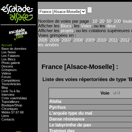
Nombre de voies par page :
10
,
20
,
50
,
100
,
tout
Afficher les
Blocs
, les
Voies
, ou les
deux
Afficher les
projets
, ou les cotations supérieures
Voies grimpées en :
2005
,
2006
,
2007
,
2008
,
2009
,
2010
,
2011
,
2012
,
les années
Accueil
Base de données
Les News
Les Falaises
Les Blocs
Photo galerie
France [Alsace-Moselle] :
Dessins
Grimpeurs
Vidéos
Forum
Liste des voies répertoriées de type 'Bl
Compétitions
Tests
/
Articles
Blog
Liste 7a à 9a
Voie
Interview
Cmts
voie
/
médias
Aloha
Topo/ailleurs
Boutique
/
Shop
Pyrrhus
Chroniques
Météo
57
.
67
.
68
L'arquée type du mal
Liens
Danse résistance
Contacts
Le labyrinthe de pan
Training day