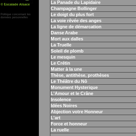
La Panade du Lapidaire
© Escalade Alsace
Yann Corby
Champagne Bollinger
Le doigt du plus fort
Politique concernant les
données personnelles
La voie rêvée des anges
La ligne de démarcation
Danse Arabe
Mort aux dalles
La Truelle
Soleil de plomb
Le mesquin
Le Crétin
Matter à la une
Thèse, antithèse, prothèses
Le Théâtre du Nô
Monument Hysterique
L'Amour et le Crâne
Insolence
Idées Noires
Abjection votre Honneur
L'art
Force et honneur
La ruelle