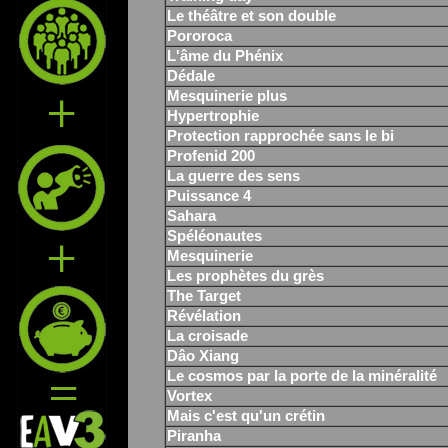
Le théâtre et son double
Pororoca
L'âme du Phénix
Dédale
Mesquinerie plus
Hypertrophie
Protection rapprochée sans le bi
Profenid 200
La guerre des sens
Puissance 4
Sahara
Spéléonautes
Mesquinerie
Les prophètes du grès
The Target
Révélation
La croisade
Dâo Xiang
Le cosmos par la porte de la minéralité
Vortex
Mais c'est qu'un crétin
Piranha