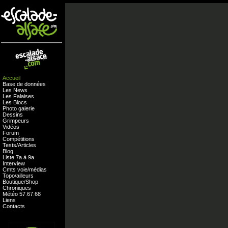
Accueil
Base de données
Les News
Les Falaises
Les Blocs
Photo galerie
Dessins
Grimpeurs
Vidéos
Forum
Compétitions
Tests
/
Articles
Blog
Liste 7a à 9a
Interview
Cmts
voie
/
médias
Topo/ailleurs
Boutique
/
Shop
Chroniques
Météo
57
.
67
.
68
Liens
Contacts