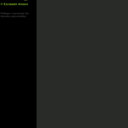
© Escalade Alsace
Yann Corby
Politique concernant les
données personnelles