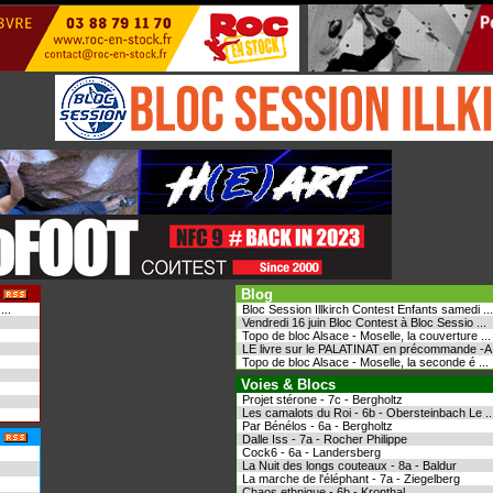
Blog
..
Bloc Session Illkirch Contest Enfants samedi ...
Vendredi 16 juin Bloc Contest à Bloc Sessio ...
Topo de bloc Alsace - Moselle, la couverture ...
LE livre sur le PALATINAT en précommande -A .
Topo de bloc Alsace - Moselle, la seconde é ...
Voies & Blocs
Projet stérone - 7c - Bergholtz
Les camalots du Roi - 6b - Obersteinbach Le ..
Par Bénélos - 6a - Bergholtz
Dalle Iss - 7a - Rocher Philippe
Cock6 - 6a - Landersberg
La Nuit des longs couteaux - 8a - Baldur
La marche de l'éléphant - 7a - Ziegelberg
Chaos ethnique - 6b - Kronthal