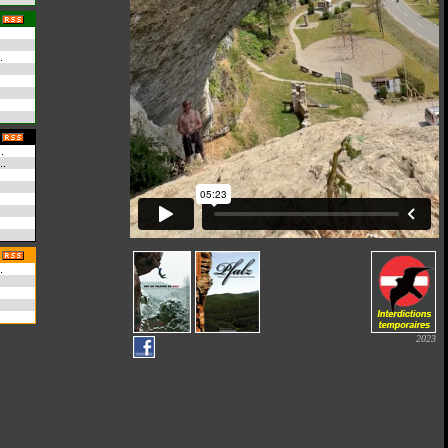
.
.
..
.
2023