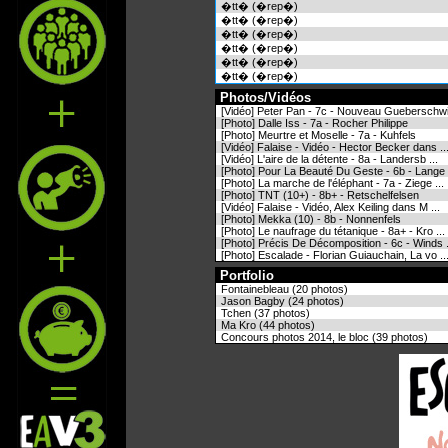
�tt� (�rep�)
�tt� (�rep�)
�tt� (�rep�)
�tt� (�rep�)
�tt� (�rep�)
�tt� (�rep�)
Photos/Vidéos
[Vidéo] Peter Pan - 7c - Nouveau Gueberschwi 
[Photo] Dalle Iss - 7a - Rocher Philippe
[Photo] Meurtre et Moselle - 7a - Kuhfels
[Vidéo] Falaise - Vidéo - Hector Becker dans ..
[Vidéo] L'aire de la détente - 8a - Landersb ...
[Photo] Pour La Beauté Du Geste - 6b - Lange .
[Photo] La marche de l'éléphant - 7a - Ziege ...
[Photo] TNT (10+) - 8b+ - Retschelfelsen
[Vidéo] Falaise - Vidéo, Alex Keiling dans M ...
[Photo] Mekka (10) - 8b - Nonnenfels
[Photo] Le naufrage du tétanique - 8a+ - Kro ...
[Photo] Précis De Décomposition - 6c - Winds .
[Photo] Escalade - Florian Guiauchain, La vo ..
Portfolio
Fontainebleau (20 photos)
Jason Bagby (24 photos)
Tchen (37 photos)
Ma Kro (44 photos)
Concours photos 2014, le bloc (39 photos)