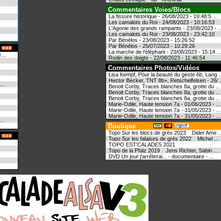
Commentaires Voies/Blocs
La fissure historique - 26/08/2023 - 19:48:5 ...
Les camalots du Roi - 24/08/2023 - 10:16:53
L'Agonie des grands rampants - 23/08/2023 - ..
Les camalots du Roi - 23/08/2023 - 23:42:10
Par Bénélos - 23/08/2023 - 15:26:52
Par Bénélos - 25/07/2023 - 10:29:26
La marche de l'éléphant - 23/08/2023 - 15:14 ...
...
Rodin des doigts - 22/08/2023 - 11:46:54
Commentaires Photos/Vidéos
.
Lisa Kempf, Pour la beauté du geste 6b, Lang ..
Hector Becker, TNT 8b+, Retschelfelsen - 26/ .
..
Benoit Corby, Traces blanches 8a, grotte du ...
Benoit Corby, Traces blanches 8a, grotte du ...
Benoit Corby, Traces blanches 8a, grotte du ...
Marie-Odile, Haute tension 7a - 01/06/2023 - ...
Marie-Odile, Haute tension 7a - 31/05/2023 - ...
Marie-Odile, Haute tension 7a - 31/05/2023 - ...
..
Boutique
.
Topo Sur les blocs de grès 2023 Dider Ame ..
Topo Sur les falaises de grès 2022 Michel ...
TOPO EST'CALADES 2021
Topo de la Pfalz 2019 Jens Richter, Sabin ...
DVD Un jour j'arrêterai... - documentaire - ...