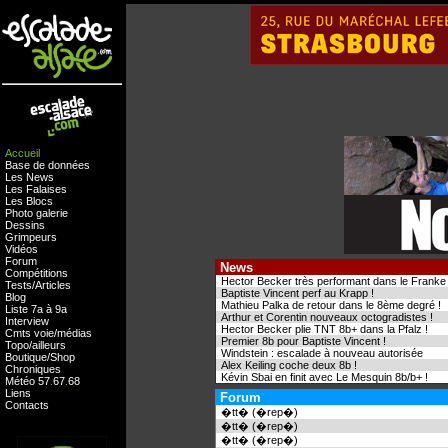
Accueil
Base de données
Les News
Les Falaises
Les Blocs
Photo galerie
Dessins
Grimpeurs
Vidéos
Forum
News
Compétitions
Hector Becker très performant dans le Franke .
Tests
/
Articles
Baptiste Vincent perf au Krapp !
Blog
Mathieu Palka de retour dans le 8ème degré !
Liste 7a à 9a
Arthur et Corentin nouveaux octogradistes !
Interview
Hector Becker plie TNT 8b+ dans la Pfalz !
Cmts
voie
/
médias
Premier 8b pour Baptiste Vincent !
Topo/ailleurs
Windstein : escalade à nouveau autorisée
Boutique
/
Shop
Alex Keiling coche deux 8b !
Chroniques
Kévin Sbai en finit avec Le Mesquin 8b/b+ !
Météo
57
.
67
.
68
Liens
Forum
Contacts
�tt� (�rep�)
�tt� (�rep�)
�tt� (�rep�)