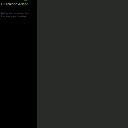
© Escalade Alsace
Yann Corby
Politique concernant les
données personnelles