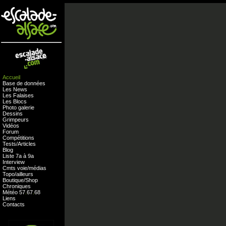
Accueil
Base de données
Les News
Les Falaises
Les Blocs
Photo galerie
Dessins
Grimpeurs
Vidéos
Forum
Compétitions
Tests
/
Articles
Blog
Liste 7a à 9a
Interview
Cmts
voie
/
médias
Topo/ailleurs
Boutique
/
Shop
Chroniques
Météo
57
.
67
.
68
Liens
Contacts