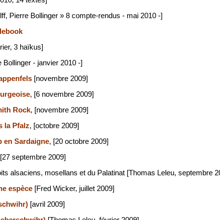
010, 14 textes]
ff, Pierre Bollinger » 8 compte-rendus - mai 2010 -]
idebook
rier, 3 haïkus]
 Bollinger - janvier 2010 -]
appenfels
[novembre 2009]
ourgeoise
, [6 novembre 2009]
ith Rock
, [novembre 2009]
 la Pfalz
, [octobre 2009]
b en Sardaigne
, [20 octobre 2009]
 [27 septembre 2009]
toits alsaciens, mosellans et du Palatinat [Thomas Leleu, septembre 2
une espèce
[Fred Wicker, juillet 2009]
rschwihr)
[avril 2009]