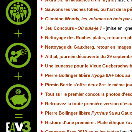
Akira 9b, la naissance d'un mythe
[mise en
Sauvons les vaches folles, ou l'art de la p
Climbing Woody,
les volumes en bois par 
Jeu Concours «
Où suis-je ?
»
[mise en ligne
Nettoyage des Roches plates, retour en p
Nettoyage du Gauxberg, retour en image
Althal, journée découverte du 29 septemb
Une jeunesse pour le Vieux Gueberschwihr
Pierre Bollinger libère
Hyôga
8A+ bloc au
Pirmin Bertle s'offre deux 8c+ le même jo
Tout sur le premier concours photos d'es
Retrouvez la toute première version d'es
Pierre Bollinger libère
Pyrrhus
9a au Gaux
Histoire d'une première : Plate éthique 7