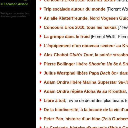
Concours Eros 2010, tous les textes
[mai 2
© Escalade Alsace
Yann Corby
Trip escalade autour du monde
[Florent Wol
Politique concernant les
données personnelles
An alle Kletterfreunde, Nord Vogesen Gu
Concours Eros 2010, tous les haïkus
[7 fév
La grimpe dans le froid
[Florent Wolff, Pierre
L'équipement d'un nouveau secteur au Kr
Alex Chabot
Club's Tour
, la soirée strasb
Pierre Bollinger libère
Shoot'm Up
8c à Sm
Julius Westphal libère
Papa Dach
8c+ dans
Adam Ondra libère Marina Superstar 9a+/
Adam Ondra répète Aloha 9a au Kronthal
,
Libre à toit
, revue de détail des plus beaux 
De la biodiversité, à la beauté de la vie d'
Peter Pan, histoire d'un bloc (7c à Guebe