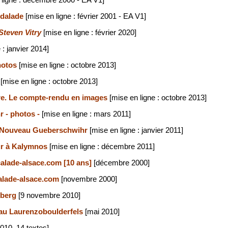
 ligne : décembre 2000 - EA V1]
édalade
[mise en ligne : février 2001 - EA V1]
Steven Vitry
[mise en ligne : février 2020]
 : janvier 2014]
hotos
[mise en ligne : octobre 2013]
s
[mise en ligne : octobre 2013]
re. Le compte-rendu en images
[mise en ligne : octobre 2013]
 - photos -
[mise en ligne : mars 2011]
 Nouveau Gueberschwihr
[mise en ligne : janvier 2011]
ur à Kalymnos
[mise en ligne : décembre 2011]
calade-alsace.com [10 ans]
[décembre 2000]
calade-alsace.com
[novembre 2000]
berg
[9 novembre 2010]
c au Laurenzoboulderfels
[mai 2010]