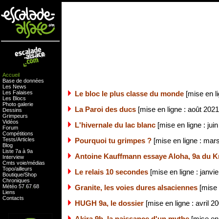
Accueil
Base de données
Les News
Les Falaises
Le bloc le plus classe du monde
[mise en l
Les Blocs
Photo galerie
La Paroi des ducs
[mise en ligne : août 2021
Dessins
Grimpeurs
Vidéos
L'hivernale du lac blanc
[mise en ligne : jui
Forum
Compétitions
Tests
/
Articles
Pourquoi tu grimpes ?
[mise en ligne : mar
Blog
Liste 7a à 9a
Antoine Kauffmann essaye Aloha, 9a du Kr
Interview
Cmts
voie
/
médias
Topo/ailleurs
Le relais 10 secondes
[mise en ligne : janvie
Boutique
/
Shop
Chroniques
Météo
57
.
67
.
68
Granite, les voies dures alsaciennes
[mise e
Liens
Contacts
HUGH 9a, le dossier
[mise en ligne : avril 2