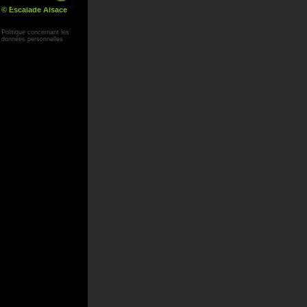
© Escalade Alsace
Yann Corby
Politique concernant les
données personnelles