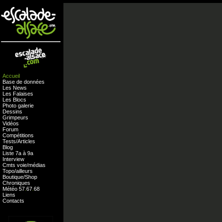
Accueil
Base de données
Les News
Les Falaises
Les Blocs
Photo galerie
Dessins
Grimpeurs
Vidéos
Forum
Compétitions
Tests
/
Articles
Blog
Liste 7a à 9a
Interview
Cmts
voie
/
médias
Topo/ailleurs
Boutique
/
Shop
Chroniques
Météo
57
.
67
.
68
Liens
Contacts