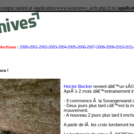
 (output started at /application/www/actu/news_arch.php:2) in
/applic
Archives
:
2000
-
2001
-
2002
-
2003
-
2004
-
2005
-
2006
-
2007
-
2008
-
2009
-
2010
-
2011
ura !
Hector Becker
revient dâ€™un sÃ©jo
AprÃ¨s 2 mois dâ€™entrainement inte
- Il commence Ã la Sorangerwand
- Deux jours plus tard câ€™est la 
mouvement.
- A nouveau 2 jours plus tard il enc
A partir de lÃ les croix tomberont to