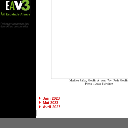
Â© Escalade Alsace
Yann Corby
Politique concernant les
donnÃ©es personnelles
Mathieu Palka, Moulin Ã vent, 7a+, Petit Mouli
Photo :
Lucas Schwinte
Juin 2023
Mai 2023
Avril 2023