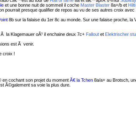
orado câ€™est au tour de
Hall of fame
8a et lâ€™aprÃ¨s-midi
Subwa
le
et une bonne nuit de sommeil il coche
Master Blaster
8a+/b et
Hil
n pourrait presque qualifier de repos au vu de ses autres croix avec
Point
8b sur la falaise du 1er 8c au monde. Sur une falaise proche, la Vo
ant Ã la Klagemauer oÃ¹ il enchaine deux 7c+
Fallout
et
Elektrischer stu
ions est Ã venir.
 croix !
© en cochant son projet du moment
Ã€ la Tchen
8a/a+ au Brotsch, une
st Ã©galement sa voie la plus dure.