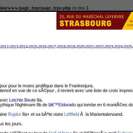
ation/www/page_type/page_type.php
on line
2
-
2012
-
2013
-
2014
-
2015
-
2016
-
2017
-
2018
-
2019
-
2020
-
2021
-
2022
-
2023
-
2024
-
2025
ur pour le moins prolifique dans le Frankenjura.
nsif en vue de ce sÃ©jour , il revient avec une liste de croix impre
 avec
Leichte Beute
8a.
mythique Nightmare 8b de
lâ€™Eldorado
qui tombe en 6 montÃ©es don
haine
Ruptur
8a+ et sa bÃªte noire
Leftfield
Ã la Marientalerwand.
us les jours.