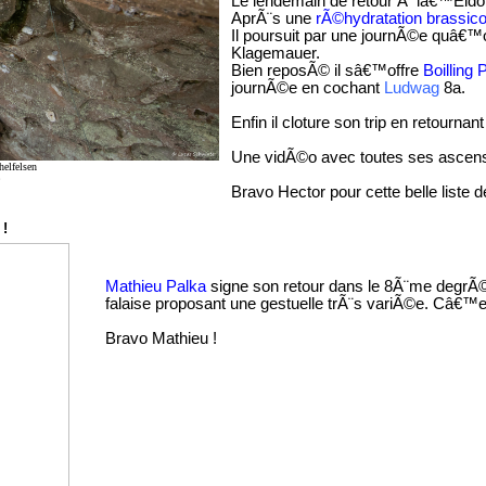
Le lendemain de retour Ã lâ€™Eld
AprÃ¨s une
rÃ©hydratation brassico
Il poursuit par une journÃ©e quâ€™o
Klagemauer.
Bien reposÃ© il sâ€™offre
Boilling 
journÃ©e en cochant
Ludwag
8a.
Enfin il cloture son trip en retourn
Une vidÃ©o avec toutes ses ascens
elfelsen
Bravo Hector pour cette belle liste de
 !
Mathieu Palka
signe son retour dans le 8Ã¨me degrÃ
falaise proposant une gestuelle trÃ¨s variÃ©e. Câ€™e
Bravo Mathieu !