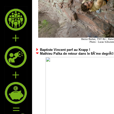
Hector Becker, TNT 8b+, Retsch
Photo :
Lucas Schwinte
Baptiste Vincent perf au Krapp !
Mathieu Palka de retour dans le 8Ã¨me degrÃ©