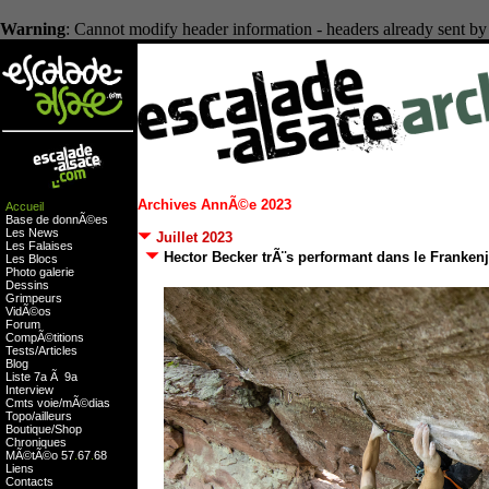
Warning
: Cannot modify header information - headers already sent by
Archives AnnÃ©e 2023
Accueil
Base de donnÃ©es
Les News
Juillet 2023
Les Falaises
Hector Becker trÃ¨s performant dans le Frankenj
Les Blocs
Photo galerie
Dessins
Grimpeurs
VidÃ©os
Forum
CompÃ©titions
Tests
/
Articles
Blog
Liste 7a Ã 9a
Interview
Cmts
voie
/
mÃ©dias
Topo/ailleurs
Boutique
/
Shop
Chroniques
MÃ©tÃ©o
57
.
67
.
68
Liens
Contacts