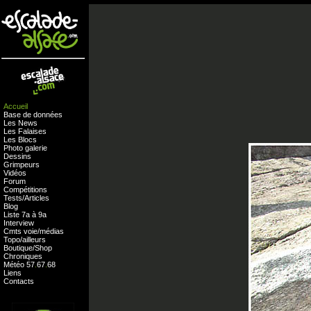
Accueil
Base de données
Les News
Les Falaises
Les Blocs
Photo galerie
Dessins
Grimpeurs
Vidéos
Forum
Compétitions
Tests
/
Articles
Blog
Liste 7a à 9a
Interview
Cmts
voie
/
médias
Topo/ailleurs
Boutique
/
Shop
Chroniques
Météo
57
.
67
.
68
Liens
Contacts