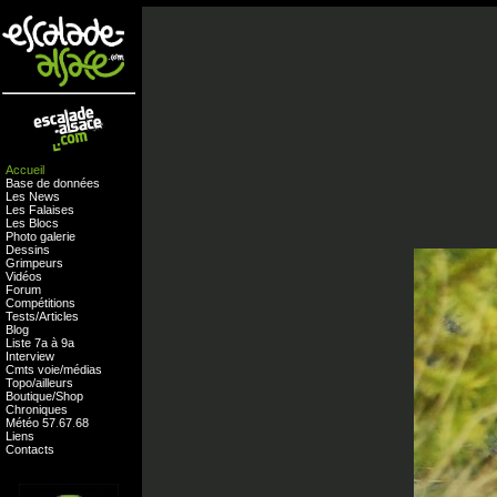
Accueil
Base de données
Les News
Les Falaises
Les Blocs
Photo galerie
Dessins
Grimpeurs
Vidéos
Forum
Compétitions
Tests
/
Articles
Blog
Liste 7a à 9a
Interview
Cmts
voie
/
médias
Topo/ailleurs
Boutique
/
Shop
Chroniques
Météo
57
.
67
.
68
Liens
Contacts