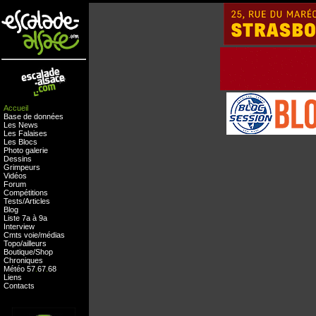
Accueil
Base de données
Les News
Les Falaises
Les Blocs
Photo galerie
Dessins
Grimpeurs
Vidéos
Forum
Compétitions
Tests
/
Articles
Blog
Liste 7a à 9a
Interview
Cmts
voie
/
médias
Topo/ailleurs
Boutique
/
Shop
Chroniques
Météo
57
.
67
.
68
Liens
Contacts