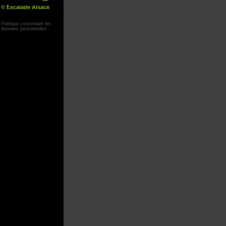
© Escalade Alsace
Yann Corby
Politique concernant les
données personnelles