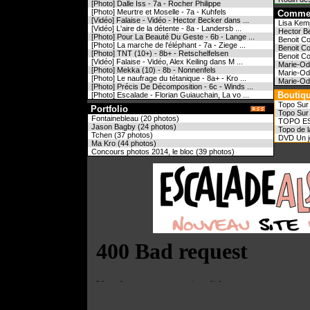
[Photo] Dalle Iss - 7a - Rocher Philippe
[Photo] Meurtre et Moselle - 7a - Kuhfels
Commen
[Vidéo] Falaise - Vidéo - Hector Becker dans ...
Lisa Kemp
[Vidéo] L'aire de la détente - 8a - Landersb ...
Hector Be
[Photo] Pour La Beauté Du Geste - 6b - Lange ...
Benoit Co
[Photo] La marche de l'éléphant - 7a - Ziege ...
Benoit Co
[Photo] TNT (10+) - 8b+ - Retschelfelsen
Benoit Co
[Vidéo] Falaise - Vidéo, Alex Keiling dans M ...
Marie-Odi
[Photo] Mekka (10) - 8b - Nonnenfels
Marie-Odi
[Photo] Le naufrage du tétanique - 8a+ - Kro ...
Marie-Odi
[Photo] Précis De Décomposition - 6c - Winds ...
Bout
[Photo] Escalade - Florian Guiauchain, La vo ...
Topo Sur
Portfolio
Topo Sur 
Fontainebleau (20 photos)
TOPO E
Jason Bagby (24 photos)
Topo de l
Tchen (37 photos)
DVD Un jou
Ma Kro (44 photos)
Concours photos 2014, le bloc (39 photos)