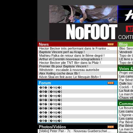
News
Blog
Hector Becker très performant dans le Franke ...
Bloc Sess
Baptiste Vincent perf au Krapp !
Vendredi 
Mathieu Palka de retour dans le 8ème degré !
Topo de b
Arthur et Corentin nouveaux octogradistes !
LE livre 
Hector Becker plie TNT 8b+ dans la Pfalz !
Topo de b
Premier 8b pour Baptiste Vincent !
Voies &
Windstein : escalade à nouveau autorisée
Projet st
Alex Keiling coche deux 8b !
Les camal
Kévin Sbai en finit avec Le Mesquin 8b/b+ !
Par Bénél
Forum
Dalle Iss
Cock6 - 
�tt� (�rep�)
La Nuit d
�tt� (�rep�)
La marche
�tt� (�rep�)
Chaos eth
�tt� (�rep�)
Commen
�tt� (�rep�)
La fissure
�tt� (�rep�)
Les camal
�tt� (�rep�)
L'Agonie 
�tt� (�rep�)
Les camal
�tt� (�rep�)
Par Bénél
Par Bénél
Photos/Vidéos
La marche
[Vidéo] Peter Pan - 7c - Nouveau Gueberschwi ...
Rodin des