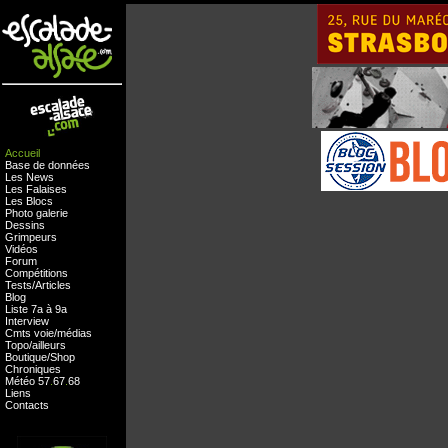
Accueil
Base de données
Les News
Les Falaises
Les Blocs
Photo galerie
Dessins
Grimpeurs
Vidéos
Forum
Compétitions
Tests
/
Articles
Blog
Liste 7a à 9a
Interview
Cmts
voie
/
médias
Topo/ailleurs
Boutique
/
Shop
Chroniques
Météo
57
.
67
.
68
Liens
Contacts