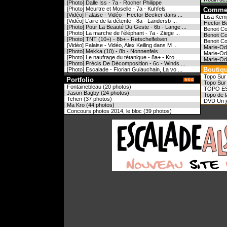
[Photo] Dalle Iss - 7a - Rocher Philippe
[Photo] Meurtre et Moselle - 7a - Kuhfels
Commen
[Vidéo] Falaise - Vidéo - Hector Becker dans ...
Lisa Kemp
[Vidéo] L'aire de la détente - 8a - Landersb ...
Hector Be
[Photo] Pour La Beauté Du Geste - 6b - Lange ...
Benoit Co
[Photo] La marche de l'éléphant - 7a - Ziege ...
Benoit Co
[Photo] TNT (10+) - 8b+ - Retschelfelsen
Benoit Co
[Vidéo] Falaise - Vidéo, Alex Keiling dans M ...
Marie-Odi
[Photo] Mekka (10) - 8b - Nonnenfels
Marie-Odi
[Photo] Le naufrage du tétanique - 8a+ - Kro ...
Marie-Odi
[Photo] Précis De Décomposition - 6c - Winds ...
Bout
[Photo] Escalade - Florian Guiauchain, La vo ...
Topo Sur
Portfolio
Topo Sur 
Fontainebleau (20 photos)
TOPO E
Jason Bagby (24 photos)
Topo de l
Tchen (37 photos)
DVD Un jou
Ma Kro (44 photos)
Concours photos 2014, le bloc (39 photos)