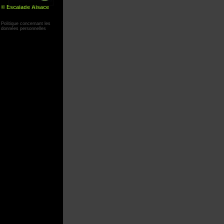
© Escalade Alsace
Yann Corby
Politique concernant les
données personnelles