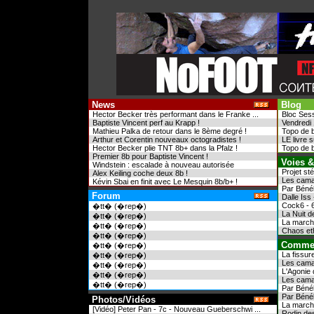
News
Blog
Hector Becker très performant dans le Franke ...
Bloc Sess
Baptiste Vincent perf au Krapp !
Vendredi 
Mathieu Palka de retour dans le 8ème degré !
Topo de b
Arthur et Corentin nouveaux octogradistes !
LE livre 
Hector Becker plie TNT 8b+ dans la Pfalz !
Topo de b
Premier 8b pour Baptiste Vincent !
Voies &
Windstein : escalade à nouveau autorisée
Projet st
Alex Keiling coche deux 8b !
Les camal
Kévin Sbai en finit avec Le Mesquin 8b/b+ !
Par Bénél
Forum
Dalle Iss
Cock6 - 
�tt� (�rep�)
La Nuit d
�tt� (�rep�)
La marche
�tt� (�rep�)
Chaos eth
�tt� (�rep�)
Commen
�tt� (�rep�)
La fissure
�tt� (�rep�)
Les camal
�tt� (�rep�)
L'Agonie 
�tt� (�rep�)
Les camal
�tt� (�rep�)
Par Bénél
Par Bénél
Photos/Vidéos
La marche
[Vidéo] Peter Pan - 7c - Nouveau Gueberschwi ...
Rodin des