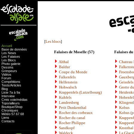
[
Les blocs
]
Accueil
Base de données
Falaises de Moselle (57)
Falaises du
Les News
Les Falaises
Les Blocs
Althal
Chateau 
Photo galerie
Baldur
Falkenst
Dessins
Grimpeurs
Coupe du Monde
Froensbo
Vidéos
Falkenfels
Gauxber
Forum
Compétitions
Helfenstein
Geissfels
Tests
/
Articles
Hohwalsch
Grotte d
Blog
Krappenfels (Lutzelbourg)
Heidenk
Liste 7a à 9a
Interview
Kuhfels
Hohenfel
Cmts
voie
/
médias
Landersberg
Klingent
Topo/ailleurs
Boutique
/
Shop
Petit Dunkenthal
Kobus
Chroniques
Rocher des corbeaux
Kobus (pe
Météo
57
.
67
.
68
Rocher du canal
Krappenf
Liens
Contacts
Rocher Philippe
Krappenf
Sandkopf
Kronthal
Waldeck
La Glaci