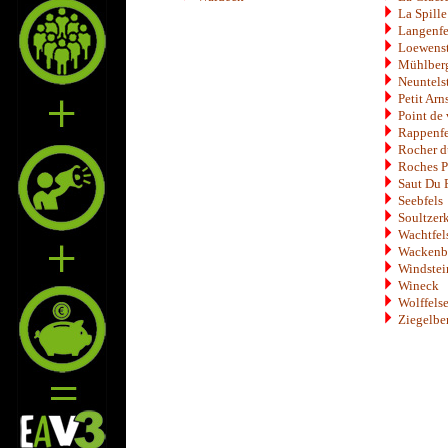
La Spille
Langenfe
Loewenst
Mühlber
Neuntels
Petit Arn
Point de
Rappenfe
Rocher d
Roches P
Saut Du 
Seebfels
Soultzer
Wachtfel
Wackenb
Windstei
Wineck
Wolffels
Ziegelbe