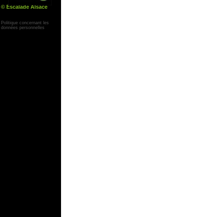
© Escalade Alsace
Yann Corby
Politique concernant les
données personnelles