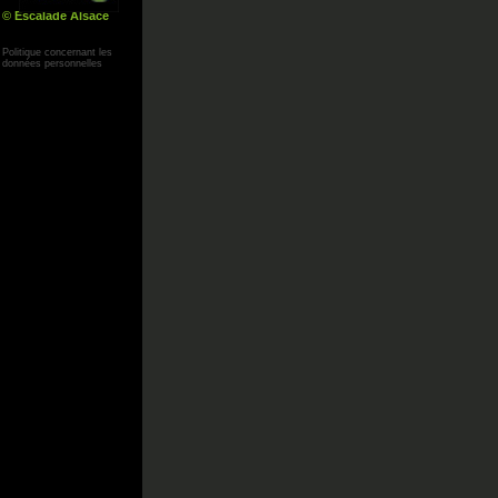
© Escalade Alsace
Yann Corby
Politique concernant les
données personnelles