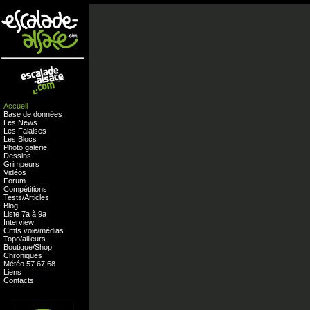
Accueil
Base de données
Les News
Les Falaises
Les Blocs
Photo galerie
Dessins
Grimpeurs
Vidéos
Forum
Compétitions
Tests
/
Articles
Blog
Liste 7a à 9a
Interview
Cmts
voie
/
médias
Topo/ailleurs
Boutique
/
Shop
Chroniques
Météo
57
.
67
.
68
Liens
Contacts