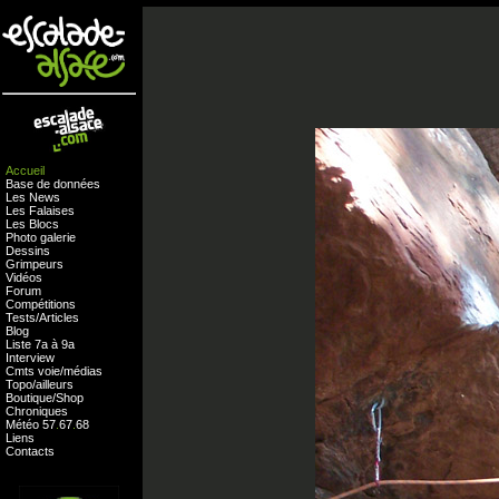
Accueil
Base de données
Les News
Les Falaises
Les Blocs
Photo galerie
Dessins
Grimpeurs
Vidéos
Forum
Compétitions
Tests
/
Articles
Blog
Liste 7a à 9a
Interview
Cmts
voie
/
médias
Topo/ailleurs
Boutique
/
Shop
Chroniques
Météo
57
.
67
.
68
Liens
Contacts