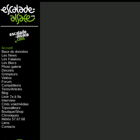
Accueil
Base de données
Les News
Les Falaises
Les Blocs
Photo galerie
Dessins
Grimpeurs
Vidéos
Forum
Compétitions
Tests
/
Articles
Blog
Liste 7a à 9a
Interview
Cmts
voie
/
médias
Topo/ailleurs
Boutique
/
Shop
Chroniques
Météo
57
.
67
.
68
Liens
Contacts