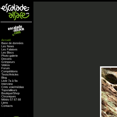
Accueil
Base de données
Les News
Les Falaises
Les Blocs
Photo galerie
Dessins
Grimpeurs
Vidéos
Forum
Compétitions
Tests
/
Articles
Blog
Liste 7a à 9a
Interview
Cmts
voie
/
médias
Topo/ailleurs
Boutique
/
Shop
Chroniques
Météo
57
.
67
.
68
Liens
Contacts