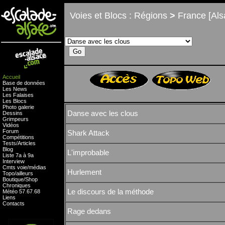
Voies et Blocs : Régions
>
France [Als
Accueil
Base de données
Les News
Les Falaises
Les Blocs
Photo galerie
Danse avec les clous
Dessins
Grimpeurs
Vidéos
Forum
Shark Attack
Compétitions
Tests
/
Articles
Blog
L'improbable
Liste 7a à 9a
Interview
Cmts
voie
/
médias
Hurlement
Topo/ailleurs
Boutique
/
Shop
Chroniques
Le discours de la méthode
Météo
57
.
67
.
68
Liens
Contacts
Rage dedans