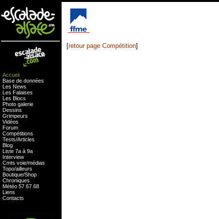
[
retour page Compétition
]
Accueil
Base de données
Les News
Les Falaises
Les Blocs
Photo galerie
Dessins
Grimpeurs
Vidéos
Forum
Compétitions
Tests
/
Articles
Blog
Liste 7a à 9a
Interview
Cmts
voie
/
médias
Topo/ailleurs
Boutique
/
Shop
Chroniques
Météo
57
.
67
.
68
Liens
Contacts