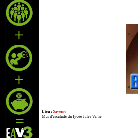
Lieu :
Saverne
Mur d'escalade du lycée Jules Verne