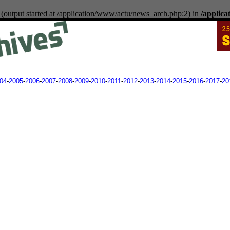
 (output started at /application/www/actu/news_arch.php:2) in
/applic
04
-
2005
-
2006
-
2007
-
2008
-
2009
-
2010
-
2011
-
2012
-
2013
-
2014
-
2015
-
2016
-
2017
-
20