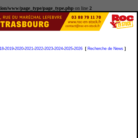
ation/www/page_type/page_type.php
on line
2
18
-
2019
-
2020
-
2021
-
2022
-
2023
-
2024
-
2025
-
2026
[
Recherche de News
]