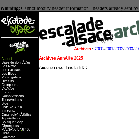
Warning
: Cannot modify header information - headers already sent by
Archives
:
2000
-
2001
-
2002
-
2003
-
20
Archives AnnÃ©e 2025
Accueil
Base de donnÃ©es
Les News
Aucune news dans la BDD
Les Falaises
Les Blocs
Photo galerie
Dessins
Grimpeurs
VidÃ©os
Forum
CompÃ©titions
Tests
/
Articles
Blog
Liste 7a Ã 9a
Interview
Cmts
voie
/
mÃ©dias
Topo/ailleurs
Boutique
/
Shop
Chroniques
MÃ©tÃ©o
57
.
67
.
68
Liens
Contacts