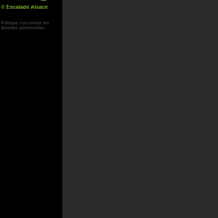
© Escalade Alsace
Yann Corby
Politique concernant les
données personnelles