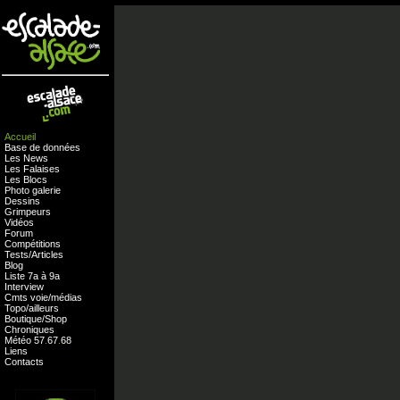
Accueil
Base de données
Les News
Les Falaises
Les Blocs
Photo galerie
Dessins
Grimpeurs
Vidéos
Forum
Compétitions
Tests
/
Articles
Blog
Liste 7a à 9a
Interview
Cmts
voie
/
médias
Topo/ailleurs
Boutique
/
Shop
Chroniques
Météo
57
.
67
.
68
Liens
Contacts