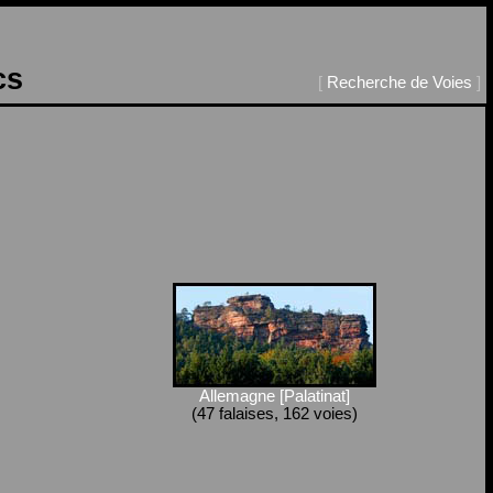
cs
[
Recherche de Voies
]
Allemagne [Palatinat]
(47 falaises, 162 voies)