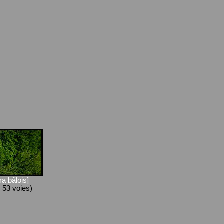
a bâlois]
, 53 voies)