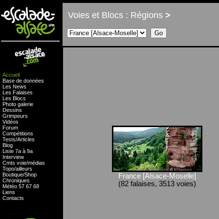
Voies et Blocs : Régions
>
Accueil
Base de données
Les News
Les Falaises
Les Blocs
Photo galerie
Dessins
Grimpeurs
Vidéos
Forum
Compétitions
Tests
/
Articles
Blog
Liste 7a à 9a
Interview
Cmts
voie
/
médias
Topo/ailleurs
Boutique
/
Shop
France [Alsace-Moselle]
Chroniques
(82 falaises, 3513 voies)
Météo
57
.
67
.
68
Liens
Contacts