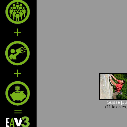
Suisse [Jur
(11 falaises