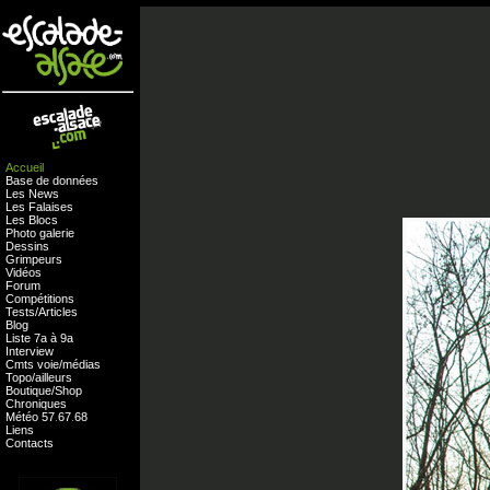
Accueil
Base de données
Les News
Les Falaises
Les Blocs
Photo galerie
Dessins
Grimpeurs
Vidéos
Forum
Compétitions
Tests
/
Articles
Blog
Liste 7a à 9a
Interview
Cmts
voie
/
médias
Topo/ailleurs
Boutique
/
Shop
Chroniques
Météo
57
.
67
.
68
Liens
Contacts