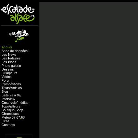
Accueil
Base de données
Les News
Les Falaises
Les Blocs
Photo galerie
Dessins
Grimpeurs
Vidéos
Forum
Compétitions
Tests
/
Articles
Blog
Liste 7a à 9a
Interview
Cmts
voie
/
médias
Topo/ailleurs
Boutique
/
Shop
Chroniques
Météo
57
.
67
.
68
Liens
Contacts