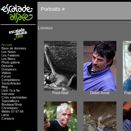
Portraits
>
Locaux
Accueil
Base de données
Les News
Les Falaises
Les Blocs
Photo galerie
Dessins
Grimpeurs
Vidéos
Forum
Compétitions
Tests
/
Articles
Blog
Liste 7a à 9a
Fred Abel
Didier Amet
Fra
Interview
Cmts
voie
/
médias
Topo/ailleurs
Boutique
/
Shop
Chroniques
Météo
57
.
67
.
68
Liens
Contacts