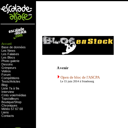
Accueil
Base de données
Les News
Les Falaises
Les Blocs
Photo galerie
Dessins
A venir
Grimpeurs
Vidéos
Forum
Open de bloc de l'ASCPA
Compétitions
Tests
/
Articles
Le 15 juin 2014 à Strasbourg
Blog
Liste 7a à 9a
Interview
Cmts
voie
/
médias
Topo/ailleurs
Boutique
/
Shop
Chroniques
Météo
57
.
67
.
68
Liens
Contacts