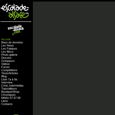
Accueil
Base de données
Les News
Les Falaises
Les Blocs
Photo galerie
Dessins
Grimpeurs
Vidéos
Forum
Compétitions
Tests
/
Articles
Blog
Liste 7a à 9a
Interview
Cmts
voie
/
médias
Topo/ailleurs
Boutique
/
Shop
Chroniques
Météo
57
.
67
.
68
Liens
Contacts