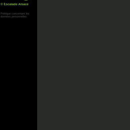
© Escalade Alsace
Yann Corby
Politique concernant les
données personnelles