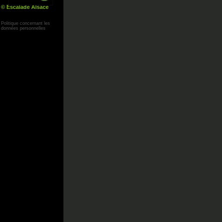
© Escalade Alsace
Yann Corby
Politique concernant les
données personnelles