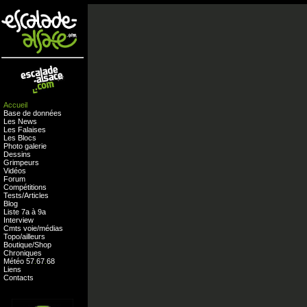
Accueil
Base de données
Les News
Les Falaises
Les Blocs
Photo galerie
Dessins
Grimpeurs
Vidéos
Forum
Compétitions
Tests
/
Articles
Blog
Liste 7a à 9a
Interview
Cmts
voie
/
médias
Topo/ailleurs
Boutique
/
Shop
Chroniques
Météo
57
.
67
.
68
Liens
Contacts