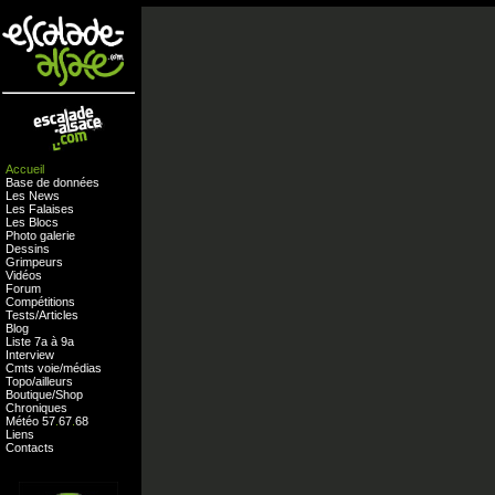
Accueil
Base de données
Les News
Les Falaises
Les Blocs
Photo galerie
Dessins
Grimpeurs
Vidéos
Forum
Compétitions
Tests
/
Articles
Blog
Liste 7a à 9a
Interview
Cmts
voie
/
médias
Topo/ailleurs
Boutique
/
Shop
Chroniques
Météo
57
.
67
.
68
Liens
Contacts