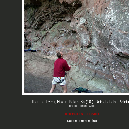
Thomas Leleu, Hokus Pokus 8a (10-), Retschelfels, Palati
photo Florent Wolff
[
informations sur la voie
]
(aucun commentaire)