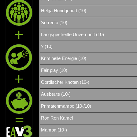
Helga Hundgeburt (10)
Sorrento (10)
Längsgestreifte Unvernunft (10)
? (10)
Kriminelle Energie (10)
Fair play (10)
Gordischer Knoten (10-)
Ausbeute (10-)
Primatenmambo (10-/10)
Ron Ron Kamel
Mamba (10-)