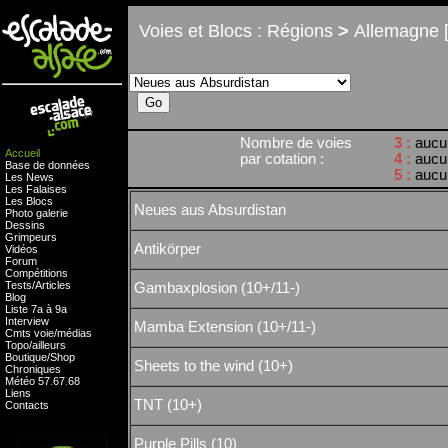
Voies et Blocs : Régions
>
Allemagne [
Nombre de voies
3 :
aucu
Accueil
par cotation :
4 :
aucu
Base de données
5 :
aucu
Les News
Les Falaises
Les Blocs
Neues aus Absurdistan
Photo galerie
Dessins
Grimpeurs
Antikörper
Vidéos
Forum
Compétitions
Tests
/
Articles
Gambaxplosion (10+/11-)
Blog
Liste 7a à 9a
Interview
Mamba Extension (10+/11-)
Cmts
voie
/
médias
Topo/ailleurs
Boutique
/
Shop
Sheets to the wind (10+)
Chroniques
Météo
57
.
67
.
68
Liens
TNT (10+)
Contacts
Purple Pills (10)