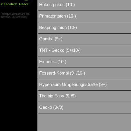
© Escalade Alsace
Hokus pokus (10-)
Yann Corby
Politique concernant les
Primatentaten (10-)
données personnelles
Bespring mich (10-)
Gamba (9+)
TNT - Gecko (9+/10-)
Ex oder...(10-)
Fossard-Kombi (9+/10-)
Hyperraum Umgehungsstraße (9+)
The big Easy (9-/9)
Gecko (9-/9)