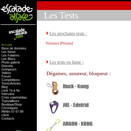
Les Tests
Les prochains tests :
Volumes [Prisma]
Accueil
Base de données
Les News
Les Falaises
Les Blocs
Les tests en ligne :
Photo galerie
Dessins
Grimpeurs
Dégaines, assureur, bloqueur :
Vidéos
Forum
Compétitions
Tests
/
Articles
Blog
Liste 7a à 9a
Interview
Cmts
voie
/
médias
Topo/ailleurs
Boutique
/
Shop
Chroniques
Météo
57
.
67
.
68
Liens
Contacts