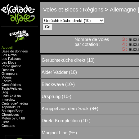
Voies et Blocs : Régions
>
Allemagne [
Nombre de voies
3 :
aucu
par cotation :
4 :
aucu
Accueil
5 :
aucu
Base de données
Les News
Les Falaises
Gerüchteküche direkt (10)
Les Blocs
Photo galerie
Dessins
Alder Vadder (10)
Grimpeurs
Vidéos
Forum
Blackwave (10-)
Compétitions
Tests
/
Articles
Blog
Liste 7a à 9a
Ursprung (10-)
Interview
Cmts
voie
/
médias
Topo/ailleurs
Knüppel aus dem Sack (9+)
Boutique
/
Shop
Chroniques
Météo
57
.
67
.
68
Direkt Kompletition (10-)
Liens
Contacts
Maginot Line (9+)