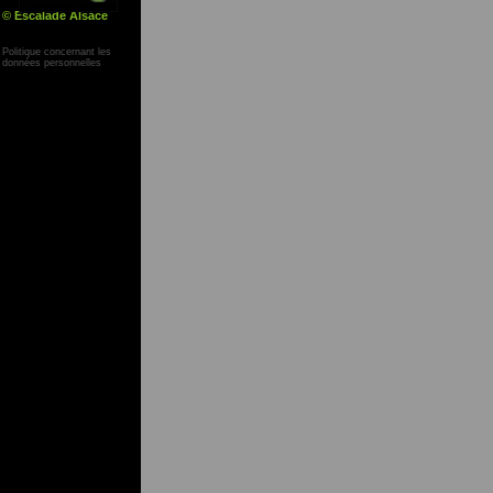
© Escalade Alsace
Yann Corby
Politique concernant les
données personnelles