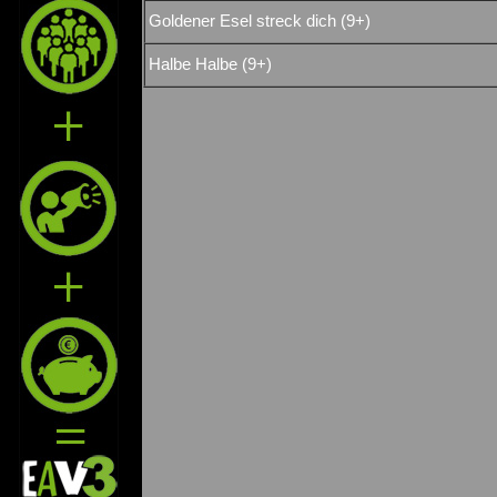
Goldener Esel streck dich (9+)
Halbe Halbe (9+)