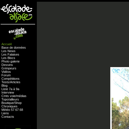
Accueil
Base de données
Les News
Les Falaises
Les Blocs
Photo galerie
Dessins
Grimpeurs
Vidéos
Forum
Compétitions
Tests
/
Articles
Blog
Liste 7a à 9a
Interview
Cmts
voie
/
médias
Topo/ailleurs
Boutique
/
Shop
Chroniques
Météo
57
.
67
.
68
Liens
Contacts