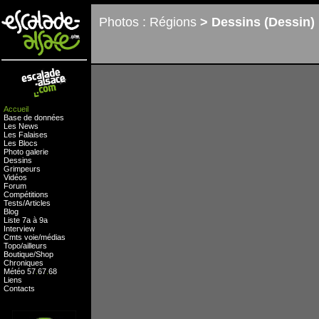
Photos : Régions
> Dessins (Dessin)
Accueil
Base de données
Les News
Les Falaises
Les Blocs
Photo galerie
Dessins
Grimpeurs
Vidéos
Forum
Compétitions
Tests
/
Articles
Blog
Liste 7a à 9a
Interview
Cmts
voie
/
médias
Topo/ailleurs
Boutique
/
Shop
Chroniques
Météo
57
.
67
.
68
Liens
Contacts