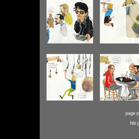
page p
Nb p