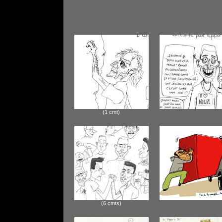
(1 cmt)
(6 cmts)