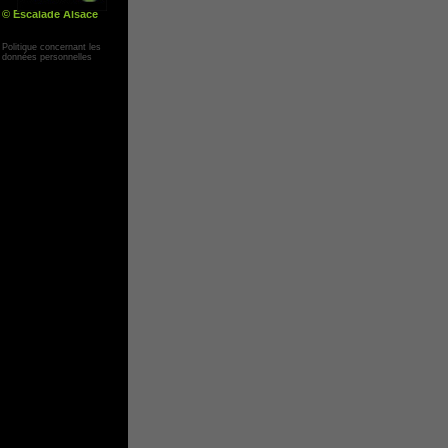
© Escalade Alsace
Yann Corby
Politique concernant les
données personnelles