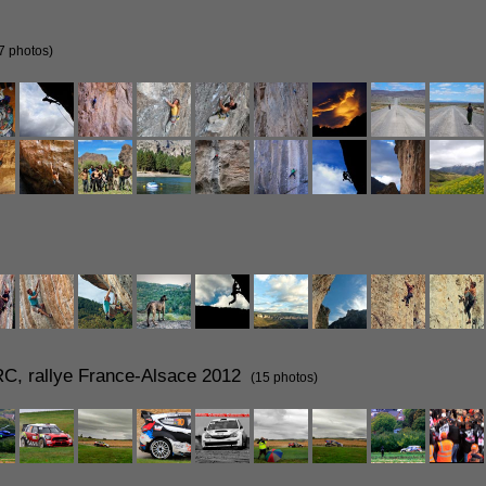
7 photos)
RC, rallye France-Alsace 2012
(15 photos)