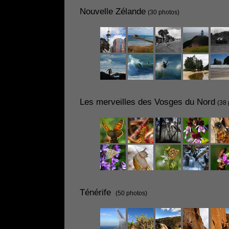
Nouvelle Zélande
(30 photos)
Les merveilles des Vosges du Nord
(38 
Ténérife
(50 photos)