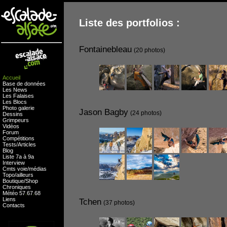
Liste des portfolios :
Fontainebleau
(20 photos)
Accueil
Base de données
Les News
Les Falaises
Les Blocs
Photo galerie
Jason Bagby
(24 photos)
Dessins
Grimpeurs
Vidéos
Forum
Compétitions
Tests
/
Articles
Blog
Liste 7a à 9a
Interview
Cmts
voie
/
médias
Topo/ailleurs
Boutique
/
Shop
Chroniques
Météo
57
.
67
.
68
Liens
Tchen
(37 photos)
Contacts