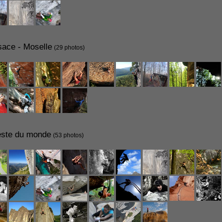
sace - Moselle
(29 photos)
este du monde
(53 photos)