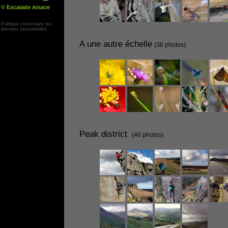
© Escalade Alsace
Yann Corby
Politique concernant les
données personnelles
A une autre échelle
(36 photos)
Peak district
(46 photos)