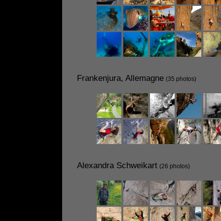
Frankenjura, Allemagne
(35 photos)
Alexandra Schweikart
(26 photos)