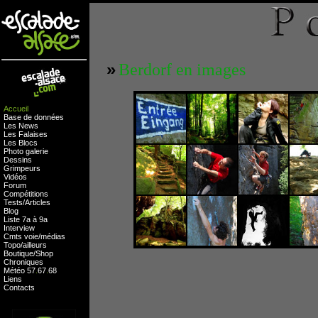
»
Berdorf en images
Accueil
Base de données
Les News
Les Falaises
Les Blocs
Photo galerie
Dessins
Grimpeurs
Vidéos
Forum
Compétitions
Tests
/
Articles
Blog
Liste 7a à 9a
Interview
Cmts
voie
/
médias
Topo/ailleurs
Boutique
/
Shop
Chroniques
Météo
57
.
67
.
68
Liens
Contacts