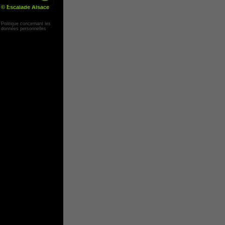
© Escalade Alsace
Yann Corby
Politique concernant les
données personnelles