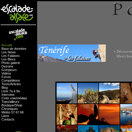
Accueil
Base de données
» Découvrez 
Les News
Les Falaises
Merci beaco
Les Blocs
Photo galerie
Dessins
Grimpeurs
Vidéos
Forum
Compétitions
Tests
/
Articles
Blog
Liste 7a à 9a
Interview
Cmts
voie
/
médias
Topo/ailleurs
Boutique
/
Shop
Chroniques
Météo
57
.
67
.
68
Liens
Contacts