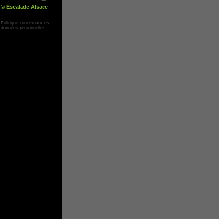
© Escalade Alsace
Yann Corby
Politique concernant les
données personnelles