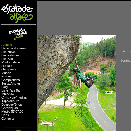
Accueil
Base de données
» Bercea
Les News
Les Falaises
Les Blocs
Partez 
Photo galerie
Dessins
Grimpeurs
Vidéos
Forum
Compétitions
Tests
/
Articles
Blog
Liste 7a à 9a
Interview
Cmts
voie
/
médias
Topo/ailleurs
Boutique
/
Shop
Chroniques
Météo
57
.
67
.
68
Liens
Contacts