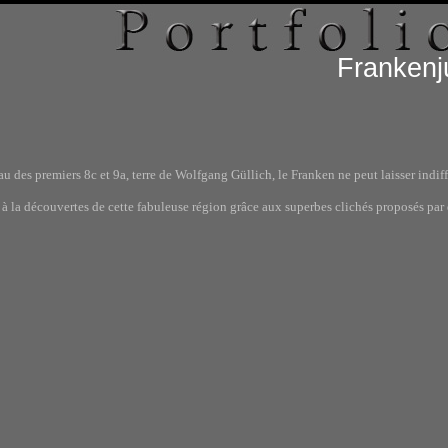
Frankenj
u des premiers 8c et 9a, terre de Wolfgang Güllich, le Franken ne peut laisser indiff
à la découvertes de cette fabuleuse région grâce aux superbes clichés proposés pa