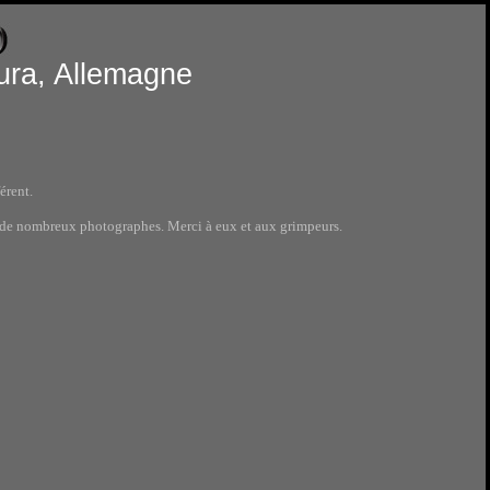
ura, Allemagne
érent.
r de nombreux photographes. Merci à eux et aux grimpeurs.