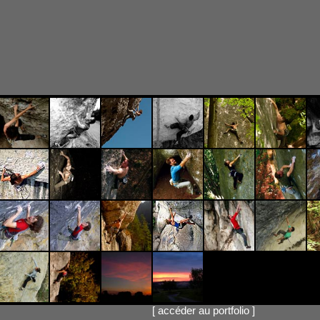
[
accéder au portfolio
]