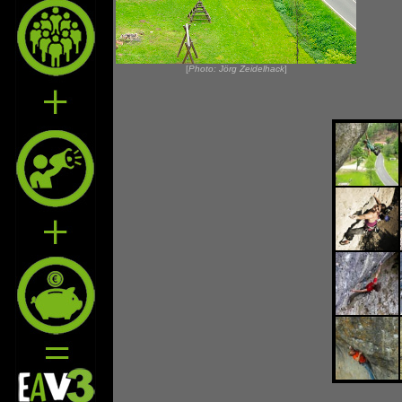
[
Photo: Jörg Zeidelhack
]