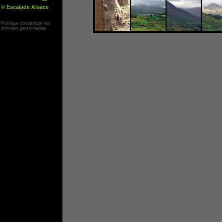
© Escalade Alsace
Yann Corby
Politique concernant les
données personnelles