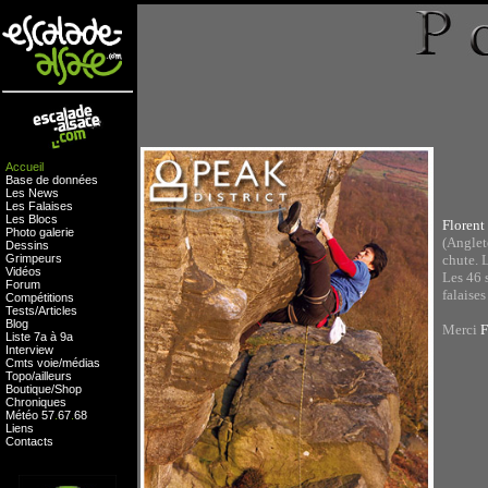
Accueil
Base de données
Les News
Les Falaises
Les Blocs
Florent
Photo galerie
(Anglete
Dessins
Grimpeurs
chute. L
Vidéos
Les 46 
Forum
falaise
Compétitions
Tests
/
Articles
Blog
Merci
F
Liste 7a à 9a
Interview
Cmts
voie
/
médias
Topo/ailleurs
Boutique
/
Shop
Chroniques
Météo
57
.
67
.
68
Liens
Contacts